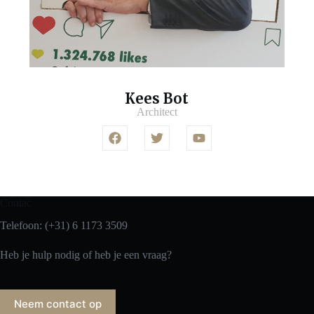
Kees Bot
Architect
Contac
Telefoon: (+31) 6 1173 3509
Heb je hulp nodig of heb je een vraag?
Neem contact op