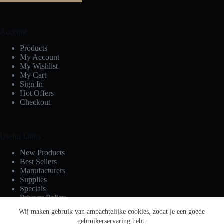
Account
Products
My Account
My Wishlist
My Cart
Sign In
Hot Offers
Checkout
Useful Links
New Products
Best Sellers
Manufacturers
Supplies
Specials
Privacy Policy
Terms & Conditions
Wij maken gebruik van ambachtelijke cookies, zodat je een goede
gebruikerservaring hebt.