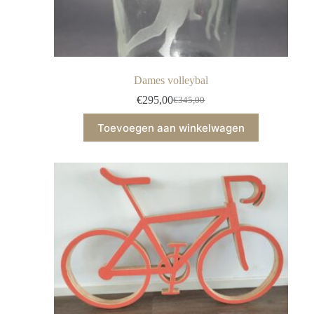
Dames volleybal
€
295,00
€
345,00
Toevoegen aan winkelwagen