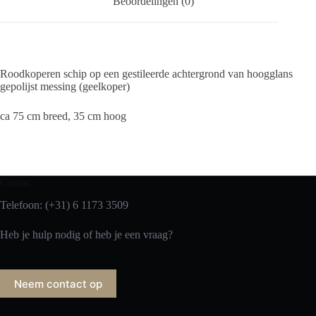
Beoordelingen (0)
Roodkoperen schip op een gestileerde achtergrond van hoogglans
gepolijst messing (geelkoper)
ca 75 cm breed, 35 cm hoog
Contac
Telefoon: (+31) 6 1173 3509
Heb je hulp nodig of heb je een vraag?
Neem contact op