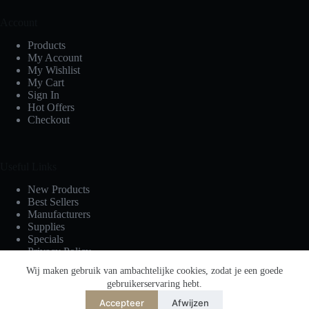
Account
Products
My Account
My Wishlist
My Cart
Sign In
Hot Offers
Checkout
Useful Links
New Products
Best Sellers
Manufacturers
Supplies
Specials
Privacy Policy
Terms & Conditions
Wij maken gebruik van ambachtelijke cookies, zodat je een goede
gebruikerservaring hebt.
Accepteer
Afwijzen