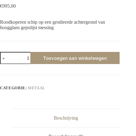
€
995,00
Roodkoperen schip op een gestileerde achtergrond van
hoogglans gepolijst messing
Altijd
Toevoegen aan winkelwagen
vooruit
aantal
CATEGORIE:
METAAL
Beschrijving