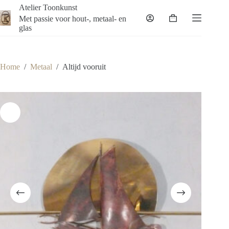
Ga
Atelier Toonkunst
naar
Met passie voor hout-, metaal- en
Winkelwagen
de
glas
inhoud
Home
/
Metaal
/
Altijd vooruit