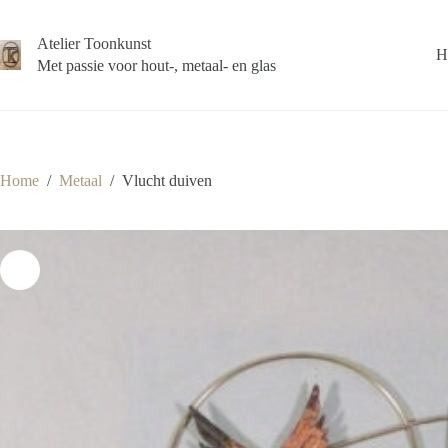
Ga
naar
Atelier Toonkunst
de
H
inhoud
Met passie voor hout-, metaal- en glas
Home
/
Metaal
/
Vlucht duiven