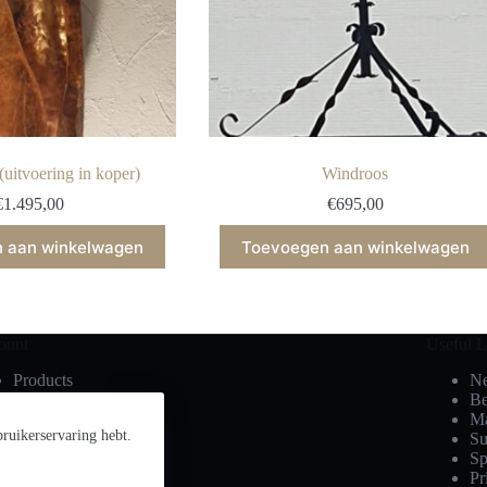
(uitvoering in koper)
Windroos
€
1.495,00
€
695,00
 aan winkelwagen
Toevoegen aan winkelwagen
ount
Useful L
Products
Ne
My Account
Be
My Wishlist
Ma
ruikerservaring hebt.
My Cart
Su
Sign In
Sp
Hot Offers
Pr