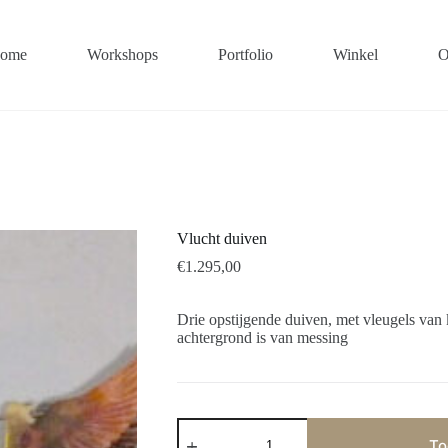
ome
Workshops
Portfolio
Winkel
O
Vlucht duiven
€
1.295,00
Drie opstijgende duiven, met vleugels van 
achtergrond is van messing
Vlucht
duiven
To