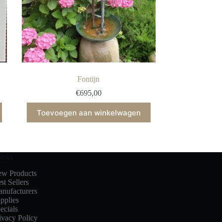
Fontijn
€
695,00
Toevoegen aan winkelwagen
inks
w Products
st Sellers
nufacturers
pplies
ecials
ivacy Policy