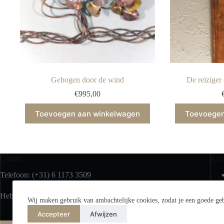
Gebogen door de wind
De reiziger 
€
995,00
Toevoegen aan winkelwagen
Toevoegen
Contac
Acc
Telefoon: (+31) 6 1173 3509
Heb je hulp nodig of heb je een vraag?
Wij maken gebruik van ambachtelijke cookies, zodat je een goede geb
Accepteer
Afwijzen