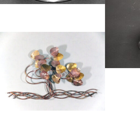
Wijnglas op naam met gravure van...
Glas ter gelegenhe
Gestileerde boom gemaakt van in vorm...