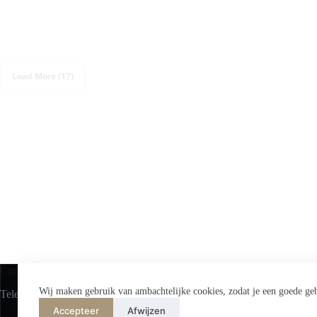
Load More (17)
Contac
Acc
Wij maken gebruik van ambachtelijke cookies, zodat je een goede geb
Telefoon: (+31) 6 1173 3509
Accepteer
Afwijzen