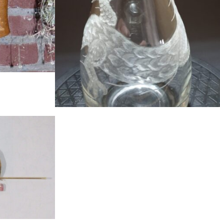
tijd...
Een Ryu (Japans voor draak) die...