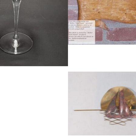
Houten naamborden: vorm en grootte al
id van een trouwerij. Het...