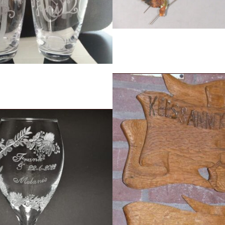
Drie opstijgende duiven, met vleugels v
gelegenheid van een...