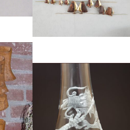
an...
Tien skûtsjes voor de wind varend...