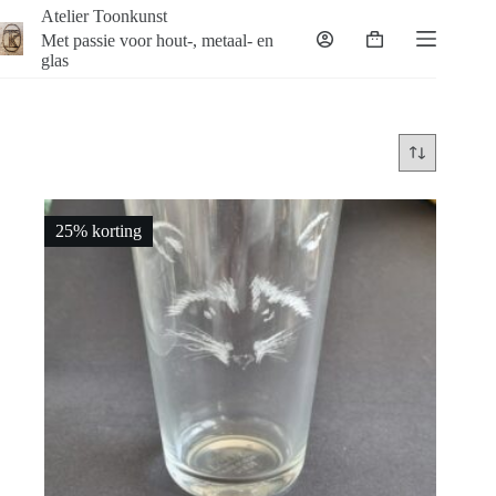
Ga
Atelier Toonkunst
naar
Met passie voor hout-, metaal- en
Winkelwagen
de
glas
inhoud
25% korting