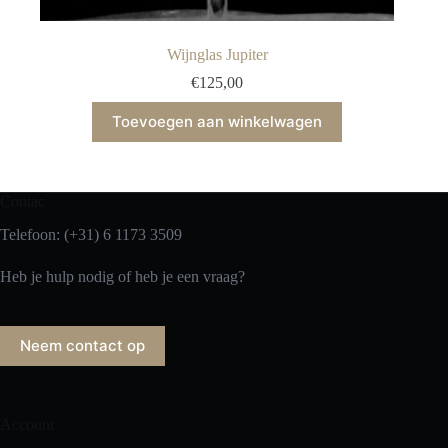
Wijnglas Jupiter
€
125,00
Toevoegen aan winkelwagen
Contac
Telefoon: (+31) 6 1173 3509
Heb je hulp nodig of heb je een vraag?
Neem contact op
Account