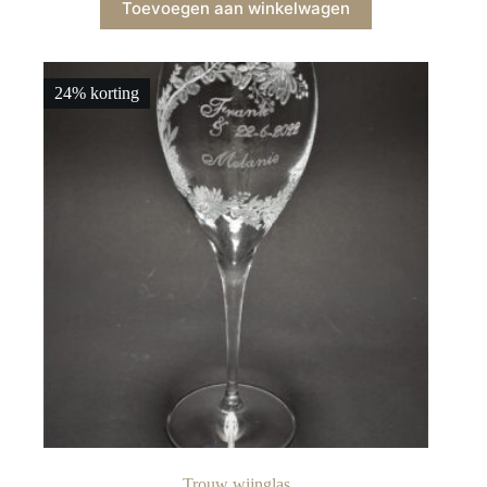
Toevoegen aan winkelwagen
was:
is:
€125,00.
€95,00.
24% korting
Trouw wijnglas