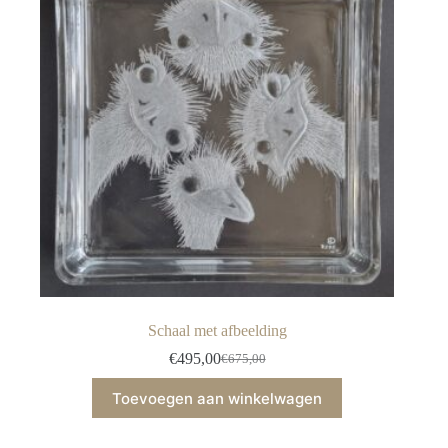
Schaal met afbeelding
€
495,00
€
675,00
Oorspronkelijke
Huidige
prijs
prijs
Toevoegen aan winkelwagen
was:
is:
€675,00.
€495,00.