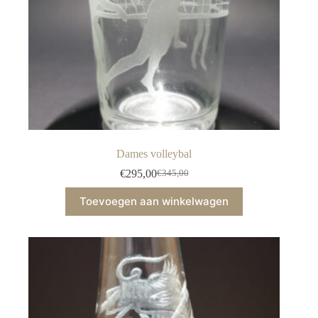
Dames volleybal
€
295,00
€
345,00
Oorspronkelijke
Huidige
prijs
prijs
Toevoegen aan winkelwagen
was:
is:
€345,00.
€295,00.