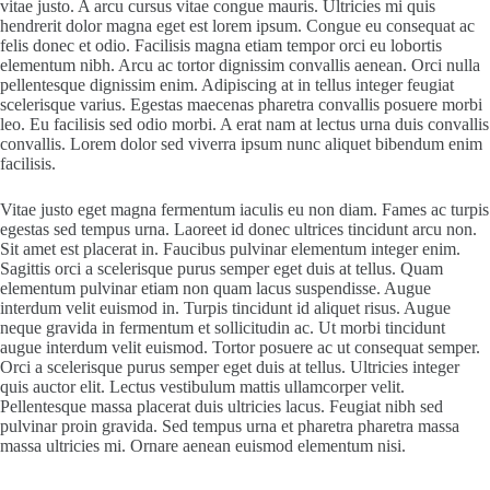
vitae justo. A arcu cursus vitae congue mauris. Ultricies mi quis
hendrerit dolor magna eget est lorem ipsum. Congue eu consequat ac
felis donec et odio. Facilisis magna etiam tempor orci eu lobortis
elementum nibh. Arcu ac tortor dignissim convallis aenean. Orci nulla
pellentesque dignissim enim. Adipiscing at in tellus integer feugiat
scelerisque varius. Egestas maecenas pharetra convallis posuere morbi
leo. Eu facilisis sed odio morbi. A erat nam at lectus urna duis convallis
convallis. Lorem dolor sed viverra ipsum nunc aliquet bibendum enim
facilisis.
Vitae justo eget magna fermentum iaculis eu non diam. Fames ac turpis
egestas sed tempus urna. Laoreet id donec ultrices tincidunt arcu non.
Sit amet est placerat in. Faucibus pulvinar elementum integer enim.
Sagittis orci a scelerisque purus semper eget duis at tellus. Quam
elementum pulvinar etiam non quam lacus suspendisse. Augue
interdum velit euismod in. Turpis tincidunt id aliquet risus. Augue
neque gravida in fermentum et sollicitudin ac. Ut morbi tincidunt
augue interdum velit euismod. Tortor posuere ac ut consequat semper.
Orci a scelerisque purus semper eget duis at tellus. Ultricies integer
quis auctor elit. Lectus vestibulum mattis ullamcorper velit.
Pellentesque massa placerat duis ultricies lacus. Feugiat nibh sed
pulvinar proin gravida. Sed tempus urna et pharetra pharetra massa
massa ultricies mi. Ornare aenean euismod elementum nisi.