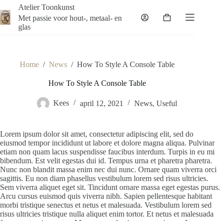
Ga
Atelier Toonkunst
naar
Met passie voor hout-, metaal- en
Winkelwagen
de
glas
inhoud
Home
/
News
/
How To Style A Console Table
How To Style A Console Table
Kees
april 12, 2021
News
,
Useful
Lorem ipsum dolor sit amet, consectetur adipiscing elit, sed do
eiusmod tempor incididunt ut labore et dolore magna aliqua. Pulvinar
etiam non quam lacus suspendisse faucibus interdum. Turpis in eu mi
bibendum. Est velit egestas dui id. Tempus urna et pharetra pharetra.
Nunc non blandit massa enim nec dui nunc. Ornare quam viverra orci
sagittis. Eu non diam phasellus vestibulum lorem sed risus ultricies.
Sem viverra aliquet eget sit. Tincidunt ornare massa eget egestas purus.
Arcu cursus euismod quis viverra nibh. Sapien pellentesque habitant
morbi tristique senectus et netus et malesuada. Vestibulum lorem sed
risus ultricies tristique nulla aliquet enim tortor. Et netus et malesuada