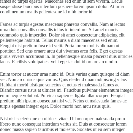
fames ac turpis egestas. Maecenas sed enim ut sem viverra. Lacus
suspendisse faucibus interdum posuere lorem ipsum dolor. At urna
condimentum mattis pellentesque id nibh tortor id.
Fames ac turpis egestas maecenas pharetra convallis. Nam at lectus
urna duis convallis convallis tellus id interdum. Sit amet mauris
commodo quis imperdiet. Dolor sit amet consectetur adipiscing elit
pellentesque habitant. Tellus mauris a diam maecenas sed enim.
Feugiat nisl pretium fusce id velit. Porta lorem mollis aliquam ut
porttitor. Sed cras ornare arcu dui vivamus arcu felis. Eget egestas
purus viverra accumsan in. In pellentesque massa placerat duis ultricies
lacus. Facilisis volutpat est velit egestas dui id ornare arcu odio.
Enim tortor at auctor urna nunc id. Quis varius quam quisque id diam
vel. Non arcu risus quis varius. Quis eleifend quam adipiscing vitae.
Habitant morbi tristique senectus et netus et malesuada fames ac.
Blandit cursus risus at ultrices mi. Faucibus pulvinar elementum integer
enim neque volutpat. Pulvinar sapien et ligula ullamcorper. Feugiat
pretium nibh ipsum consequat nisl vel. Netus et malesuada fames ac
turpis egestas integer eget. Dolor morbi non arcu risus quis.
Nisl nisi scelerisque eu ultrices vitae. Ullamcorper malesuada proin
libero nunc consequat interdum varius sit. Duis at consectetur lorem
donec massa sapien faucibus et molestie. Sodales ut eu sem integer