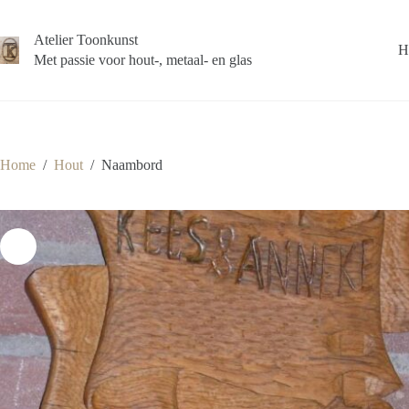
Ga
naar
Atelier Toonkunst
de
H
inhoud
Met passie voor hout-, metaal- en glas
Home
/
Hout
/
Naambord