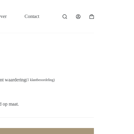
ver
Contact
Winkelwagen
nt waardering
(
1
klantbeoordeling)
d op maat.