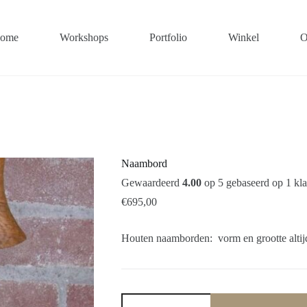
ome
Workshops
Portfolio
Winkel
O
Naambord
Gewaardeerd
4.00
op 5 gebaseerd op
1
kla
€
695,00
Houten naamborden: vorm en grootte altij
Naambord