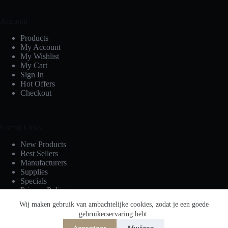
Account
Products
My Account
My Wishlist
My Cart
Sign In
Hot Offers
Checkout
Useful Links
New Products
Best Sellers
Manufacturers
Supplies
Specials
Privacy Policy
Terms & Conditions
Wij maken gebruik van ambachtelijke cookies, zodat je een goede
gebruikerservaring hebt.
Accepteer
Afwijzen