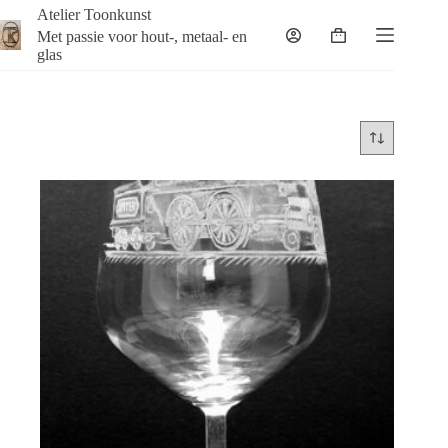
Ga
Atelier Toonkunst
naar
Met passie voor hout-, metaal- en
Winkelwagen
de
glas
inhoud