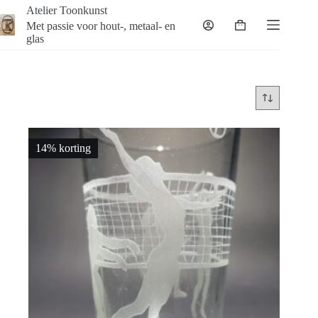
Ga
Atelier Toonkunst
naar
Met passie voor hout-, metaal- en
Winkelwagen
de
glas
inhoud
14% korting