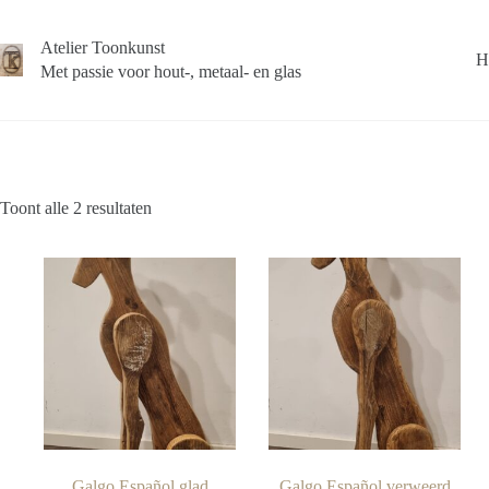
Ga
naar
Atelier Toonkunst
de
H
inhoud
Met passie voor hout-, metaal- en glas
Toont alle 2 resultaten
Galgo Español glad
Galgo Español verweerd