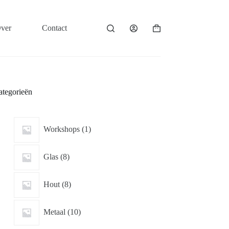
ver
Contact
Winkelwagen
ategorieën
1
Workshops
1
product
8
Glas
8
producten
8
Hout
8
producten
10
Metaal
10
producten