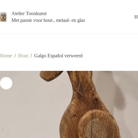
Ga
naar
Atelier Toonkunst
de
H
inhoud
Met passie voor hout-, metaal- en glas
Home
/
Hout
/
Galgo Español verweerd