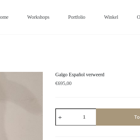
ome
Workshops
Portfolio
Winkel
O
Galgo Español verweerd
€
695,00
Galgo
Español
To
verweerd
aantal