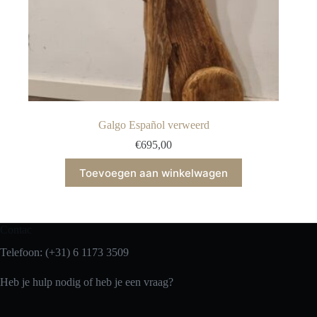
Galgo Español verweerd
€
695,00
Toevoegen aan winkelwagen
Contac
Telefoon: (+31) 6 1173 3509
Heb je hulp nodig of heb je een vraag?