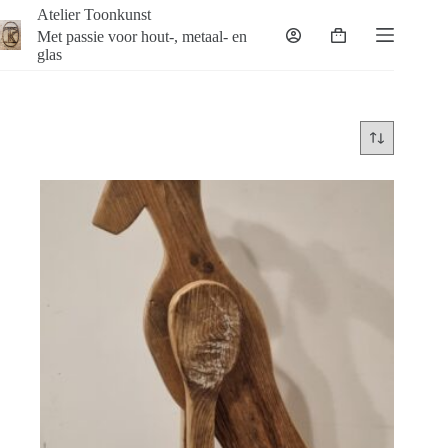
Ga
Atelier Toonkunst
naar
Met passie voor hout-, metaal- en
Winkelwagen
de
glas
inhoud